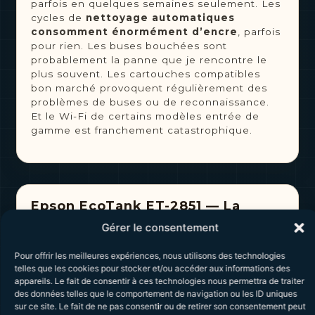
parfois en quelques semaines seulement. Les
cycles de
nettoyage automatiques
consomment énormément d’encre
, parfois
pour rien. Les buses bouchées sont
probablement la panne que je rencontre le
plus souvent. Les cartouches compatibles
bon marché provoquent régulièrement des
problèmes de buses ou de reconnaissance.
Et le Wi-Fi de certains modèles entrée de
gamme est franchement catastrophique.
Epson EcoTank ET-2851 — La
référence familiale rentable
Gérer le consentement
Pour offrir les meilleures expériences, nous utilisons des technologies
telles que les cookies pour stocker et/ou accéder aux informations des
appareils. Le fait de consentir à ces technologies nous permettra de traiter
des données telles que le comportement de navigation ou les ID uniques
sur ce site. Le fait de ne pas consentir ou de retirer son consentement peut