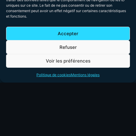
uniques sur ce site. Le fait de ne pas consentir ou de retirer son
Dépannage
1626 route de
7h00 - 23h
consentement peut avoir un effet négatif sur certaines caractéristiques
Pégauret
informatique
et fonctions.
24260 Saint-
en
Chamassy
Dordogne
à
Accepter
06 95 12 47 30
Saint-
contact@tera24.fr
Refuser
Chamassy
&
alentours
Voir les préférences
Assistance
informatique à
Politique de cookies
Mentions légales
domicile en
Périgord — Pro
& accessible
24/7.
Pour les
particuliers,
professionnels
et collectivités.