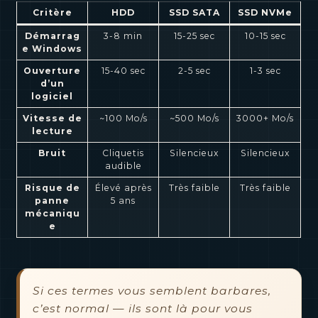
Critère
HDD
SSD SATA
SSD NVMe
Démarrag
3-8 min
15-25 sec
10-15 sec
e Windows
Ouverture
15-40 sec
2-5 sec
1-3 sec
d’un
logiciel
Vitesse de
~100 Mo/s
~500 Mo/s
3000+ Mo/s
lecture
Bruit
Cliquetis
Silencieux
Silencieux
audible
Risque de
Élevé après
Très faible
Très faible
panne
5 ans
mécaniqu
e
Si ces termes vous semblent barbares,
c’est normal — ils sont là pour vous