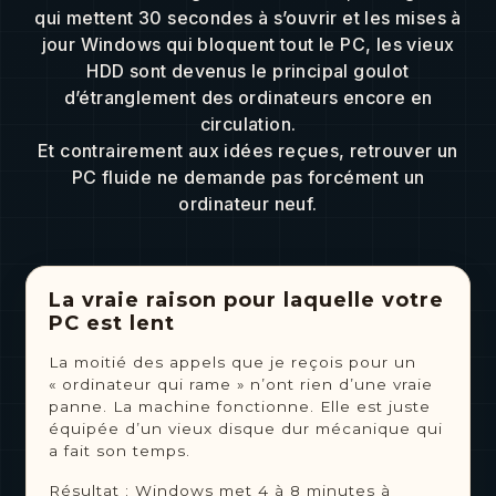
qui mettent 30 secondes à s’ouvrir et les mises à
jour Windows qui bloquent tout le PC, les vieux
HDD sont devenus le principal goulot
d’étranglement des ordinateurs encore en
circulation.
Et contrairement aux idées reçues, retrouver un
PC fluide ne demande pas forcément un
ordinateur neuf.
La vraie raison pour laquelle votre
PC est lent
La moitié des appels que je reçois pour un
« ordinateur qui rame » n’ont rien d’une vraie
panne. La machine fonctionne. Elle est juste
équipée d’un vieux disque dur mécanique qui
a fait son temps.
Résultat : Windows met 4 à 8 minutes à