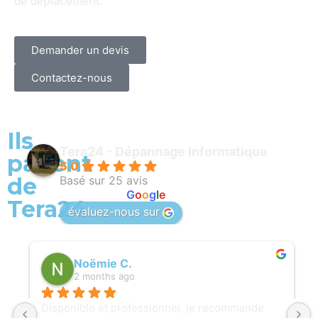
de déplacement.
Demander un devis
Contactez-nous
Ils
Tera24 - Dépannage Informatique
parlent
5.0
de
Basé sur 25 avis
powered by
G
o
o
g
l
e
Tera24
évaluez-nous sur
Noëmie C.
2 months ago
Disponible et professionnel, je recommande 