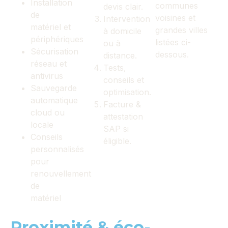
Installation
communes
devis clair.
de
voisines et
Intervention
matériel et
grandes villes
à domicile
périphériques
listées ci-
ou à
Sécurisation
dessous.
distance.
réseau et
Tests,
antivirus
conseils et
Sauvegarde
optimisation.
automatique
Facture &
cloud ou
attestation
locale
SAP si
Conseils
éligible.
personnalisés
pour
renouvellement
de
matériel
Proximité & éco-