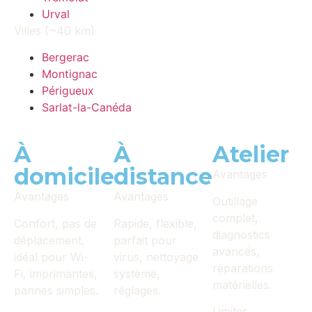
Urval
Villes (~40 km)
Bergerac
Montignac
Périgueux
Sarlat-la-Canéda
À
À
Atelier
domicile
distance
Avantages
Avantages
Avantages
Outillage
complet,
Confort, pas de
Rapide, flexible,
diagnostics
déplacement,
parfait pour
avancés,
idéal pour Wi-
virus, nettoyage
réparations
Fi, imprimantes,
système,
matérielles.
pannes simples.
réglages.
Limites