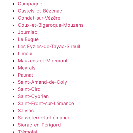
Campagne
Castels-et-Bézenac
Condat-sur-Vézère
Coux-et-Bigaroque-Mouzens
Journiac
Le Bugue
Les Eyzies-de-Tayac-Sireuil
Limeuil
Mauzens-et-Miremont
Meyrals
Paunat
Saint-Amand-de-Coly
Saint-Cirq
Saint-Cyprien
Saint-Front-sur-Lémance
Salviac
Sauveterre-la-Lémance
Siorac-en-Périgord
Trémolat