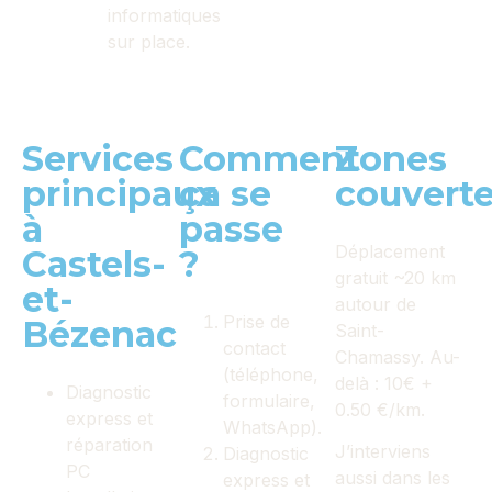
informatiques
sur place.
Services
Comment
Zones
principaux
ça se
couvert
à
passe
Déplacement
Castels-
?
gratuit ~20 km
et-
autour de
Prise de
Bézenac
Saint-
contact
Chamassy. Au-
(téléphone,
delà : 10€ +
Diagnostic
formulaire,
0.50 €/km.
express et
WhatsApp).
réparation
J’interviens
Diagnostic
PC
aussi dans les
express et