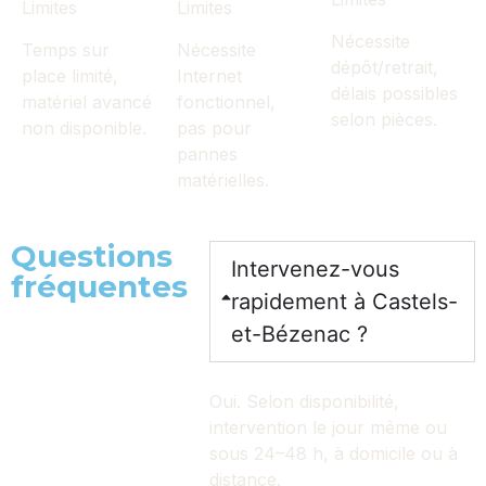
Limites
Limites
Nécessite
Temps sur
Nécessite
dépôt/retrait,
place limité,
Internet
délais possibles
matériel avancé
fonctionnel,
selon pièces.
non disponible.
pas pour
pannes
matérielles.
Questions
Intervenez-vous
fréquentes
rapidement à Castels-
et-Bézenac ?
Oui. Selon disponibilité,
intervention le jour même ou
sous 24–48 h, à domicile ou à
distance.