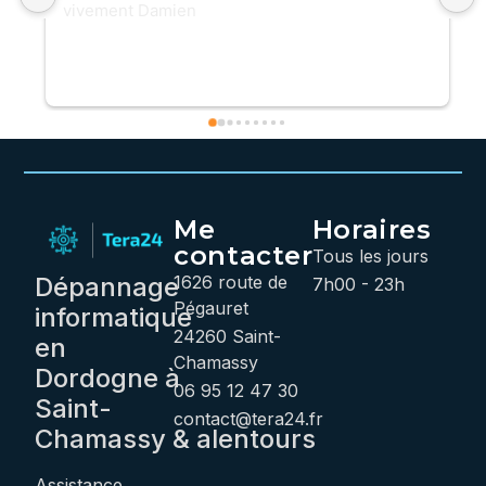
vivement Damien
Me
Horaires
contacter
Tous les jours
Dépannage
1626 route de
7h00 - 23h
Pégauret
informatique
24260 Saint-
en
Chamassy
Dordogne
à
06 95 12 47 30
Saint-
contact@tera24.fr
Chamassy
&
alentours
Assistance