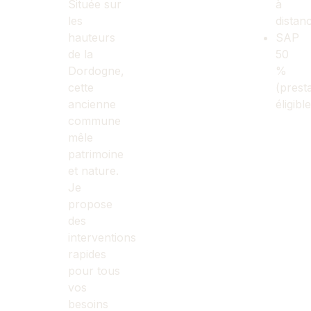
Située sur
à
les
distan
hauteurs
SAP
de la
50
Dordogne,
%
cette
(prest
ancienne
éligibl
commune
mêle
patrimoine
et nature.
Je
propose
des
interventions
rapides
pour tous
vos
besoins