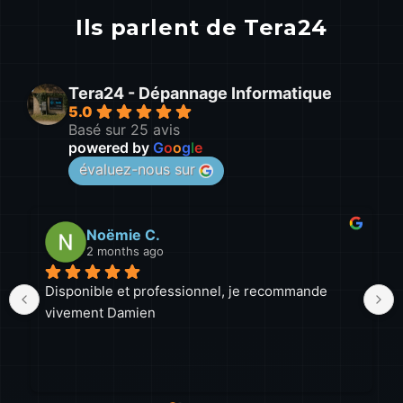
Ils parlent de Tera24
Tera24 - Dépannage Informatique
5.0
Basé sur 25 avis
powered by
G
o
o
g
l
e
évaluez-nous sur
leo D.
2 months ago
Malgré la distance (près d'une heure de route), il 
a toujours été disponible et ponctuel. J'ai 
beaucoup apprécié les échanges, ainsi que son 
professionnalisme et sa ténacité : même 
lorsqu'un PC lui résiste, il ne baisse pas les bras. 
Une excellente prestation que je recommande 