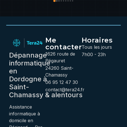
sans hésiter. Petit détail pour la prochaine 
intervention : un logo sur la voiture serait 
pratique pour le reconnaître plus facilement ! 
Me
Horaires
contacter
Tous les jours
Dépannage
1626 route de
7h00 - 23h
Pégauret
informatique
24260 Saint-
en
Chamassy
Dordogne
à
06 95 12 47 30
Saint-
contact@tera24.fr
Chamassy
&
alentours
Assistance
informatique à
domicile en