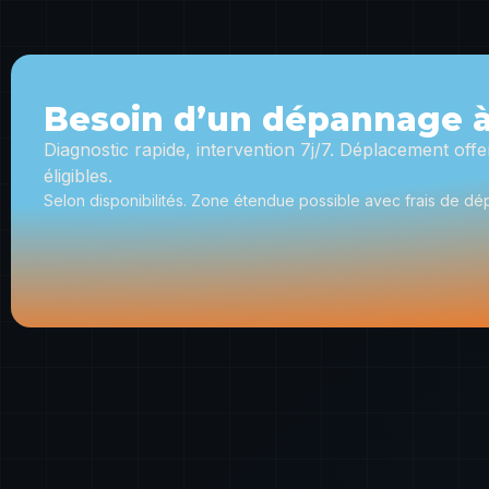
Besoin d’un dépannage à
Diagnostic rapide, intervention 7j/7. Déplacement of
éligibles.
Selon disponibilités. Zone étendue possible avec frais de dé