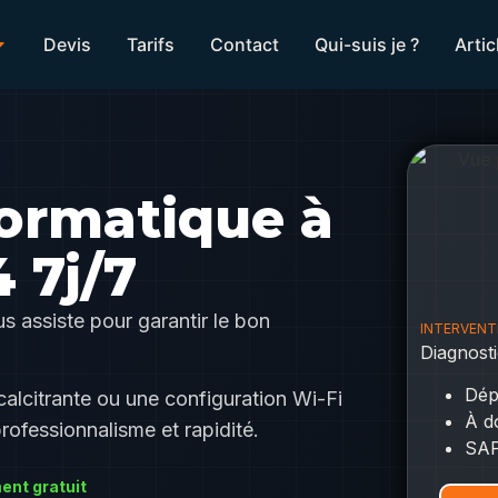
Devis
Tarifs
Contact
Qui-suis je ?
Artic
ormatique à
4 7j/7
s assiste pour garantir le bon
INTERVENTI
Diagnosti
Dép
calcitrante ou une configuration Wi-Fi
À d
professionnalisme et rapidité.
SAP
ent gratuit