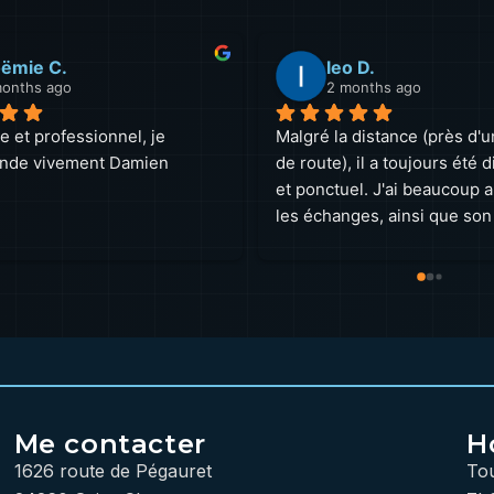
ter G.
Emmanuelle M.
months ago
4 months ago
otre ordinateur portable a 
Nous avons contacté Damien
 démarrer, Damien a réagi 
24 pour la réparation d’un i
t et a diagnostiqué une 
dont l’écran était hors service
notre SSD ! Il nous a permis 
nous proposer un devis clair,
dre nos activités en moins 
transparent dès le départ. La
res, grâce à une solution 
réparation a été effectuée tr
omique.Un service 
rapidement, avec un grand 
 professionnel et convivial. 
professionnalisme.Nous avo
ommandons Tera24 sans 
particulièrement apprécié sa
Merci Damien.
précision, son sens de l’écou
disponibilité. Un service effi
sérieux que nous recomman
Me contacter
H
vivement !
1626 route de Pégauret
Tou