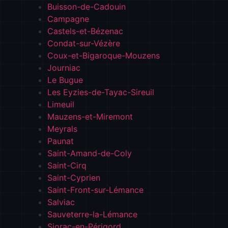
Buisson-de-Cadouin
Campagne
Castels-et-Bézenac
Condat-sur-Vézère
Coux-et-Bigaroque-Mouzens
Journiac
Le Bugue
Les Eyzies-de-Tayac-Sireuil
Limeuil
Mauzens-et-Miremont
Meyrals
Paunat
Saint-Amand-de-Coly
Saint-Cirq
Saint-Cyprien
Saint-Front-sur-Lémance
Salviac
Sauveterre-la-Lémance
Siorac-en-Périgord