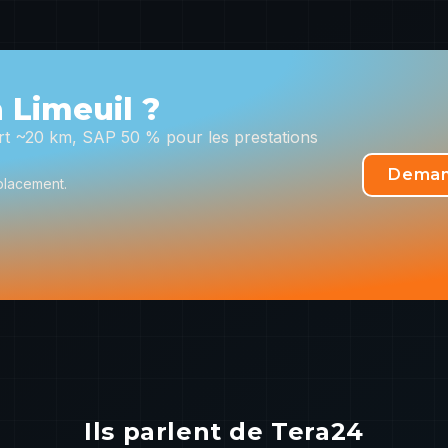
 Limeuil ?
fert ~20 km, SAP 50 % pour les prestations
Deman
placement.
Ils parlent de Tera24