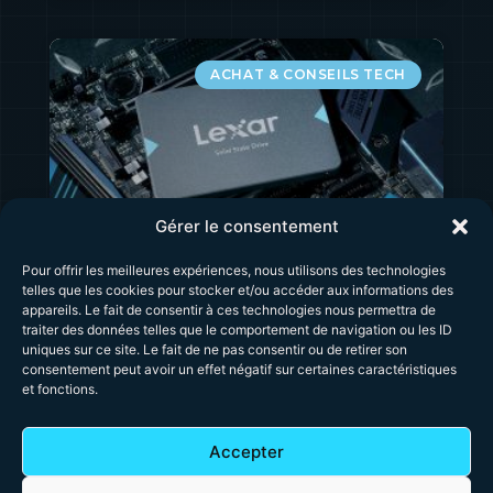
ACHAT & CONSEILS TECH
Gérer le consentement
Pour offrir les meilleures expériences, nous utilisons des technologies
Meilleurs SSD 2.5″ 250 Go
telles que les cookies pour stocker et/ou accéder aux informations des
appareils. Le fait de consentir à ces technologies nous permettra de
et 256 Go : comparatif des
traiter des données telles que le comportement de navigation ou les ID
modèles fiables en 2026
uniques sur ce site. Le fait de ne pas consentir ou de retirer son
consentement peut avoir un effet négatif sur certaines caractéristiques
et fonctions.
Comparatif des meilleurs SSD 2.5″ 250 Go et
256 Go : Lexar, SanDisk, Verbatim et Acer.
Découvrez leurs performances, leur fiabilité
Accepter
et le meilleur choix pour accélérer un PC