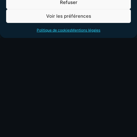
portable ou fixe.
Refuser
LIRE LA SUITE »
Voir les préférences
Politique de cookies
Mentions légales
9 mai 2026
Me
Horaires
contacter
Tous les jours
Dépannage
1626 route de
7h00 - 23h
Pégauret
informatique
24260 Saint-
en
Chamassy
Dordogne
à
06 95 12 47 30
Saint-
contact@tera24.fr
Chamassy
&
alentours