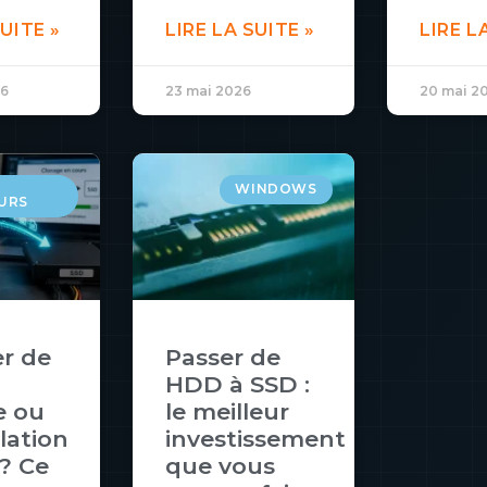
SUITE »
LIRE LA SUITE »
LIRE L
26
23 mai 2026
20 mai 2
WINDOWS
URS
r de
Passer de
HDD à SSD :
e ou
le meilleur
llation
investissement
? Ce
que vous