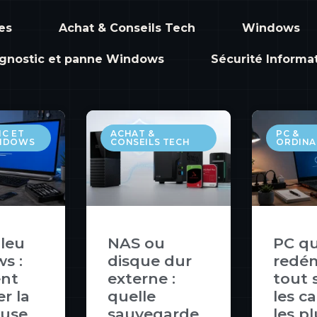
es
Achat & Conseils Tech
Windows
gnostic et panne Windows
Sécurité Informa
C ET
ACHAT &
PC &
INDOWS
CONSEILS TECH
ORDINA
leu
NAS ou
PC qu
s :
disque dur
redé
nt
externe :
tout s
er la
quelle
les c
ause
sauvegarde
les p