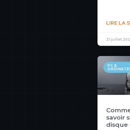
LIRE LA 
21 juillet 20
PC &
ORDINATE
Comme
savoir s
disque