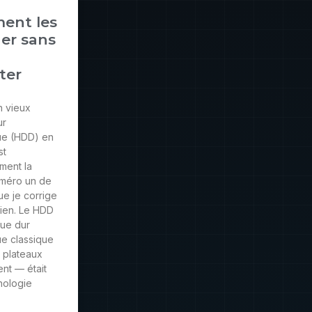
ent les
ger sans
ter
n vieux
ur
e (HDD) en
st
ment la
méro un de
ue je corrige
dien. Le HDD
que dur
e classique
 plateaux
ent — était
nologie