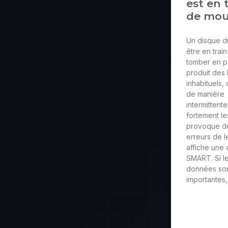
est en 
de mour
Un disque d
être en trai
tomber en pa
produit des 
inhabituels, 
de manière
intermittente,
fortement le
provoque d
erreurs de l
affiche une 
SMART. Si l
données so
importantes, 