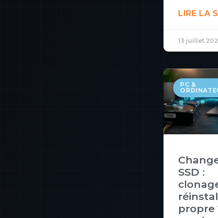
LIRE LA 
13 juillet 20
PC &
ORDINATE
Change
SSD :
clonag
réinsta
propre 