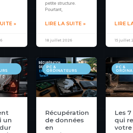
petite structure.
Pourtant,
SUITE »
LIRE LA SUITE »
LIRE L
26
18 juillet 2026
15 juillet
PC &
PC &
URS
ORDINATEURS
ORDINA
nt
Récupération
Les 7
i un
de données
qui r
 dur
en
votre