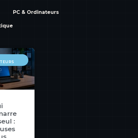
PC & Ordinateurs
tique
TEURS
i
marre
eul :
auses
lus