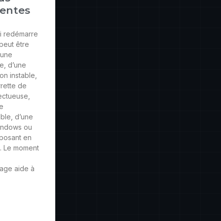
entes
i redémarre
 peut être
’une
e, d’une
ion instable,
rette de
ctueuse,
te
ble, d’une
indows ou
posant en
e. Le moment
age aide à