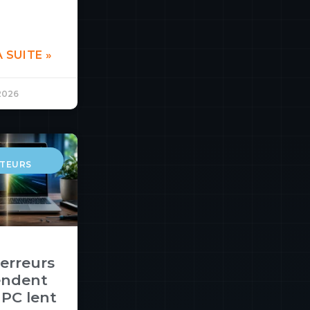
A SUITE »
 2026
TEURS
 erreurs
endent
 PC lent