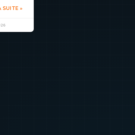
A SUITE »
026