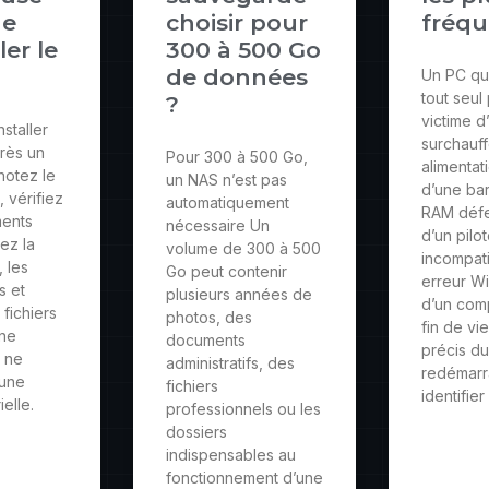
de
choisir pour
fréqu
ler le
300 à 500 Go
de données
Un PC qu
tout seul
?
victime d
staller
surchauff
rès un
Pour 300 à 500 Go,
alimentat
notez le
un NAS n’est pas
d’une bar
, vérifiez
automatiquement
RAM défe
ments
nécessaire Un
d’un pilo
tez la
volume de 300 à 500
incompati
 les
Go peut contenir
erreur W
s et
plusieurs années de
d’un com
 fichiers
photos, des
fin de vi
Une
documents
précis du
n ne
administratifs, des
redémarr
 une
fichiers
identifier
elle.
professionnels ou les
dossiers
indispensables au
fonctionnement d’une