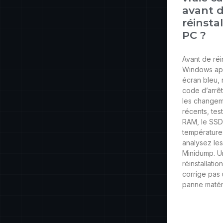
avant 
réinstal
PC ?
Avant de réin
Windows ap
écran bleu, 
code d’arrêt
les change
récents, tes
RAM, le SSD,
température
analysez les
Minidump. 
réinstallatio
corrige pas
panne matéri