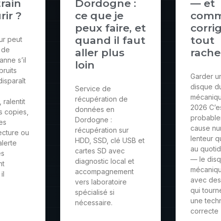
train
Dordogne :
— et
ir ?
ce que je
comm
peux faire, et
corri
quand il faut
tout
ur peut
n de
aller plus
rache
nne s’il
loin
bruits
Garder u
disparaît
disque d
Service de
mécaniqu
récupération de
 ralentit
2026 C’e
données en
s copies,
probable
Dordogne :
es
cause nu
récupération sur
ecture ou
lenteur q
HDD, SSD, clé USB et
alerte
au quoti
cartes SD avec
es
— le dis
diagnostic local et
nt
mécaniqu
accompagnement
il
avec des
vers laboratoire
qui tourn
spécialisé si
une tech
nécessaire.
correcte